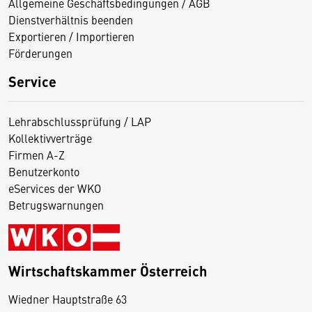
Allgemeine Geschäftsbedingungen / AGB
Dienstverhältnis beenden
Exportieren / Importieren
Förderungen
Service
Lehrabschlussprüfung / LAP
Kollektivverträge
Firmen A-Z
Benutzerkonto
eServices der WKO
Betrugswarnungen
Wirtschaftskammer Österreich
Wiedner Hauptstraße 63
D