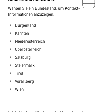
für Lehrberufe | L
Wählen Sie ein Bundesland, um Kontakt-
Ausbildungs-Dokumentationen und -Leitfäden
Informationen anzuzeigen.
für Lehrberufe | M
Burgenland
Ausbildungs-Dokumentationen und -Leitfäden
für Lehrberufe | N
Kärnten
Niederösterreich
Oberösterreich
Salzburg
Steiermark
Tirol
Vorarlberg
Wien