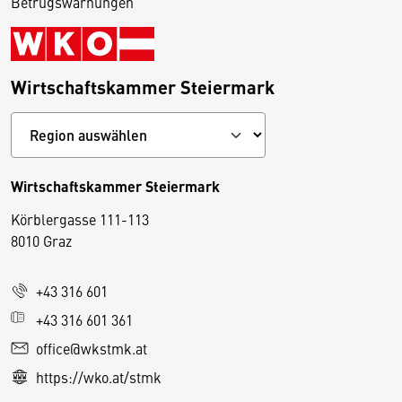
Betrugswarnungen
Wirtschaftskammer Steiermark
Wirtschaftskammer Steiermark
Körblergasse 111-113
D
8010 Graz
i
e
+43 316 601
s
e
+43 316 601 361
S
office@wkstmk.at
e
https://wko.at/stmk
it