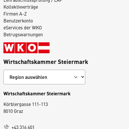
Kollektivverträge
Firmen A-Z
Benutzerkonto
eServices der WKO
Betrugswarnungen
Wirtschaftskammer Steiermark
Wirtschaftskammer Steiermark
Körblergasse 111-113
D
8010 Graz
i
e
+43 316 601
s