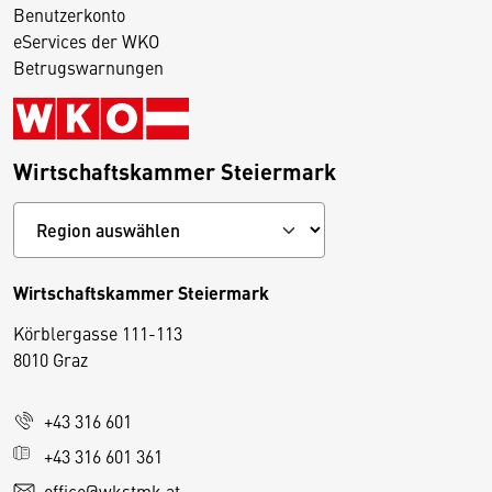
Benutzerkonto
eServices der WKO
Betrugswarnungen
Wirtschaftskammer Steiermark
Wirtschaftskammer Steiermark
Körblergasse 111-113
D
8010 Graz
i
e
+43 316 601
s
e
+43 316 601 361
S
office@wkstmk.at