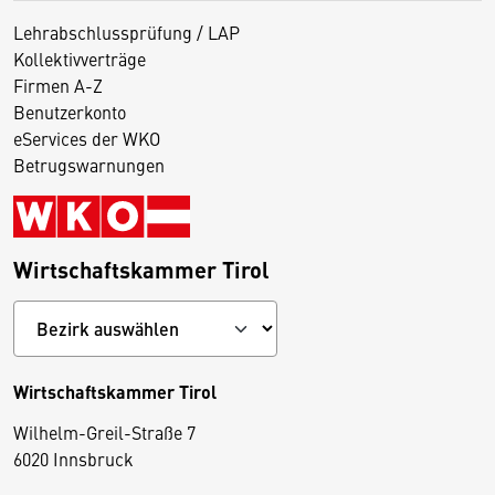
Lehrabschlussprüfung / LAP
Kollektivverträge
Firmen A-Z
Benutzerkonto
eServices der WKO
Betrugswarnungen
Wirtschaftskammer Tirol
Wirtschaftskammer Tirol
Wilhelm-Greil-Straße 7
D
6020 Innsbruck
i