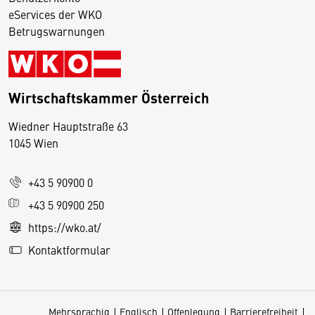
eServices der WKO
Betrugswarnungen
Wirtschaftskammer Österreich
Wiedner Hauptstraße 63
D
1045 Wien
i
e
+43 5 90900 0
s
e
+43 5 90900 250
S
https://wko.at/
e
Kontaktformular
it
e
v
Mehrsprachig
Englisch
Offenlegung
Barrierefreiheit