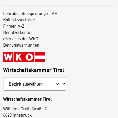
Lehrabschlussprüfung / LAP
Kollektivverträge
Firmen A-Z
Benutzerkonto
eServices der WKO
Betrugswarnungen
Wirtschaftskammer Tirol
Wirtschaftskammer Tirol
Wilhelm-Greil-Straße 7
D
6020 Innsbruck
i