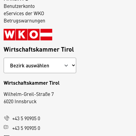
Benutzerkonto
eServices der WKO
Betrugswarnungen
Wirtschaftskammer Tirol
Wirtschaftskammer Tirol
Wilhelm-Greil-Straße 7
D
6020 Innsbruck
i
e
+43 5 90905 0
s
e
+43 5 90905 0