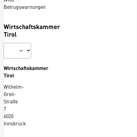
e
Betrugswarnungen
n
k
Wirtschaftskammer
m
Tirol
a
l
-
,
F
Wirtschaftskammer
a
Tirol
s
Wilhelm-
s
Greil-
a
Straße
d
7
e
6020
n
Innsbruck
-