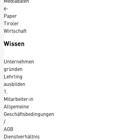
r
Mediadaten
p
d
e-
a
e
e
Paper
r
n
s
Tiroler
h
g
i
Wirtschaft
a
l
n
n
Wissen
e
n
d
r
u
e
n
Unternehmen
l
g
gründen
s
d
Lehrling
e
ausbilden
r
1.
Mitarbeiter:in
C
Allgemeine
h
Geschäftsbedingungen
e
/
m
AGB
i
Dienstverhältnis
s