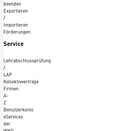
beenden
c
Exportieren
h
/
e
Importieren
n
Förderungen
G
e
Service
w
e
Lehrabschlussprüfung
r
/
b
LAP
e
Kollektivverträge
u
Firmen
n
A-
d
Z
d
Benutzerkonto
e
eServices
r
der
D
WKO