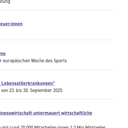
utung
reuer:innen
hme
er europäischen Woche des Sports
 Lebensstilerkrankungen"
on 23. bis 30. September 2025
tnesswirtschaft untermauert wirtschaftliche
mit rund 20.000 Mitarbeiter:innen 1,3 Mio Mitglieder