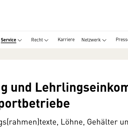
Karriere
Press
Recht
Netzwerk
Service
ag und Lehrlingseinko
Sportbetriebe
ags(rahmen)texte, Löhne, Gehälter 