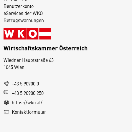
Benutzerkonto
eServices der WKO
Betrugswarnungen
Wirtschaftskammer Österreich
Wiedner Hauptstraße 63
D
1045 Wien
i
e
+43 5 90900 0
s
e
+43 5 90900 250
S
https://wko.at/
e
Kontaktformular
it
e