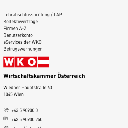
Lehrabschlussprüfung / LAP
Kollektivverträge
Firmen A-Z
Benutzerkonto
eServices der WKO
Betrugswarnungen
Wirtschaftskammer Österreich
Wiedner Hauptstraße 63
D
1045 Wien
i
e
+43 5 90900 0
s
e
+43 5 90900 250
S