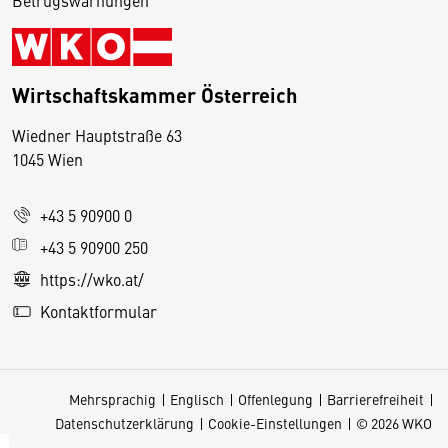
Wirtschaftskammer Österreich
Wiedner Hauptstraße 63
D
1045 Wien
i
e
+43 5 90900 0
s
e
+43 5 90900 250
S
https://wko.at/
e
Kontaktformular
it
e
v
Mehrsprachig
Englisch
Offenlegung
Barrierefreiheit
e
Datenschutzerklärung
Cookie-Einstellungen
© 2026 WKO
r