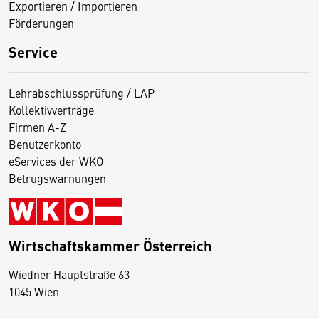
Exportieren / Importieren
Förderungen
Service
Lehrabschlussprüfung / LAP
Kollektivverträge
Firmen A-Z
Benutzerkonto
eServices der WKO
Betrugswarnungen
Wirtschaftskammer Österreich
Wiedner Hauptstraße 63
D
1045 Wien
i
e