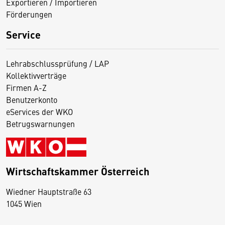
Exportieren / Importieren
Förderungen
Service
Lehrabschlussprüfung / LAP
Kollektivverträge
Firmen A-Z
Benutzerkonto
eServices der WKO
Betrugswarnungen
Wirtschaftskammer Österreich
Wiedner Hauptstraße 63
D
1045 Wien
i
e