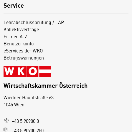
Service
Lehrabschlussprüfung / LAP
Kollektivverträge
Firmen A-Z
Benutzerkonto
eServices der WKO
Betrugswarnungen
Wirtschaftskammer Österreich
Wiedner Hauptstraße 63
D
1045 Wien
i
e
+43 5 90900 0
s
e
+43 5 90900 250