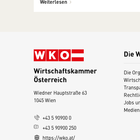
Weiterlesen
Die 
Wirtschaftskammer
Die Org
Österreich
Wirtsc
D
Transp
Wiedner Hauptstraße 63
i
Rechtl
1045 Wien
Jobs u
e
Medien
s
+43 5 90900 0
e
+43 5 90900 250
S
e
https://wko.at/