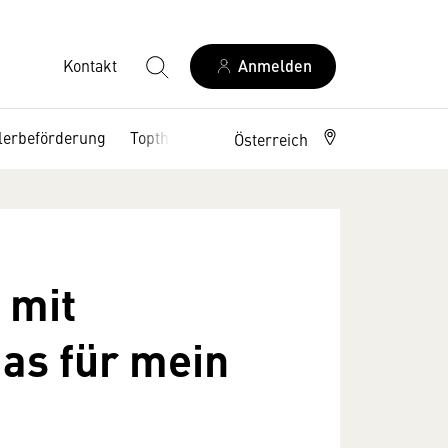
Kontakt
Anmelden
lerbeförderung
Topthemen
Service
Österreich
 mit
as für mein