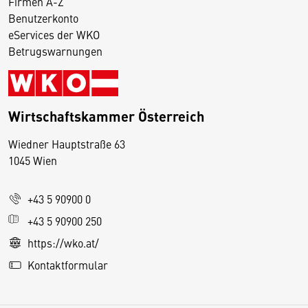
Firmen A-Z
Benutzerkonto
eServices der WKO
Betrugswarnungen
Wirtschaftskammer Österreich
Wiedner Hauptstraße 63
D
1045 Wien
i
e
+43 5 90900 0
s
e
+43 5 90900 250
S
https://wko.at/
e
Kontaktformular
it
e