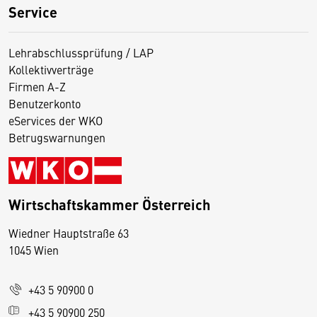
Service
Lehrabschlussprüfung / LAP
Kollektivverträge
Firmen A-Z
Benutzerkonto
eServices der WKO
Betrugswarnungen
Wirtschaftskammer Österreich
Wiedner Hauptstraße 63
D
1045 Wien
i
e
+43 5 90900 0
s
e
+43 5 90900 250