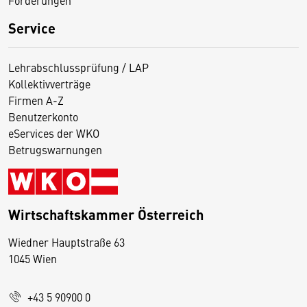
Service
Lehrabschlussprüfung / LAP
Kollektivverträge
Firmen A-Z
Benutzerkonto
eServices der WKO
Betrugswarnungen
Wirtschaftskammer Österreich
Wiedner Hauptstraße 63
D
1045 Wien
i
e
+43 5 90900 0
s