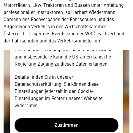
Motorrädern, Lkw, Traktoren und Bussen unter Anleitung
Inhalt anzeigen. Dafür benötigen wir allerdings
professioneller Instruktoren, so Herbert Wiedermann,
Ihre Zustimmung, da Ihr Browser
Obmann des Fachverbands der Fahrschulen und des
personenbezogene technische Daten zu Geräten
Allgemeinen Verkehrs in der Wirtschaftskammer
und Nutzerverhalten mitunter mit US-
Österreich. Träger des Events sind der WKÖ-Fachverband
amerikanischen Anbietern austauscht.
der Fahrschulen und das Verkehrsministerium.
Diese Daten unterliegen keinem dem EU-
Datenschutzrecht angemessenen Schutzniveau
und insbesondere kann die US-amerikanische
Regierung Zugang zu diesen Daten erlangen.
Details finden Sie in unserer
Datenschutzerklärung. Sie können diese
Einstellungen jederzeit in den Cookie-
Einstellungen im Footer unserer Webseite
widerrufen.
Zustimmen