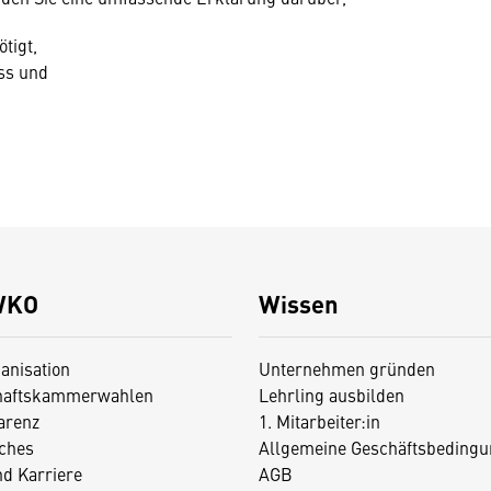
tigt,
ss und
WKO
Wissen
anisation
Unternehmen gründen
haftskammerwahlen
Lehrling ausbilden
arenz
1. Mitarbeiter:in
iches
Allgemeine Geschäftsbedingu
nd Karriere
AGB