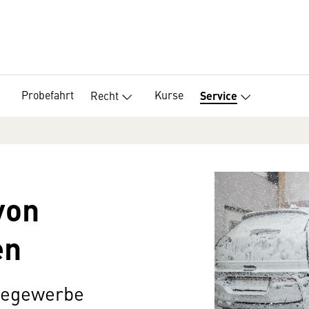
Probefahrt
Kurse
Recht
Service
von
en
icegewerbe