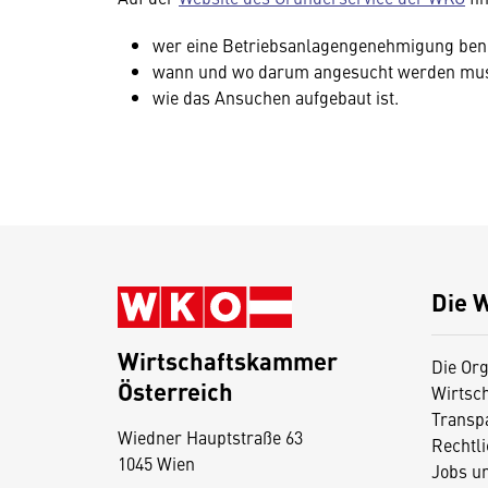
wer eine Betriebsanlagengenehmigung benö
wann und wo darum angesucht werden mu
wie das Ansuchen aufgebaut ist.
Die 
Wirtschaftskammer
Die Org
Österreich
Wirtsc
D
Transp
Wiedner Hauptstraße 63
i
Rechtl
1045 Wien
Jobs u
e