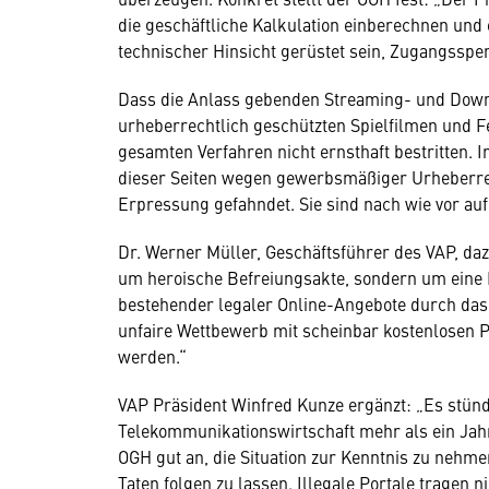
die geschäftliche Kalkulation einberechnen und e
technischer Hinsicht gerüstet sein, Zugangsspe
Dass die Anlass gebenden Streaming- und Downlo
urheberrechtlich geschützten Spielfilmen und 
gesamten Verfahren nicht ernsthaft bestritten. 
dieser Seiten wegen gewerbsmäßiger Urheberre
Erpressung gefahndet. Sie sind nach wie vor auf
Dr. Werner Müller, Geschäftsführer des VAP, daz
um heroische Befreiungsakte, sondern um eine F
bestehender legaler Online-Angebote durch das 
unfaire Wettbewerb mit scheinbar kostenlosen P
werden.“
VAP Präsident Winfred Kunze ergänzt: „Es stünd
Telekommunikationswirtschaft mehr als ein Ja
OGH gut an, die Situation zur Kenntnis zu neh
Taten folgen zu lassen. Illegale Portale tragen