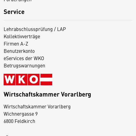
Service
Lehrabschlussprüfung / LAP
Kollektivverträge
Firmen A-Z
Benutzerkonto
eServices der WKO
Betrugswarnungen
Wirtschaftskammer Vorarlberg
D
Wirtschaftskammer Vorarlberg
i
Wichnergasse 9
6800 Feldkirch
e
s