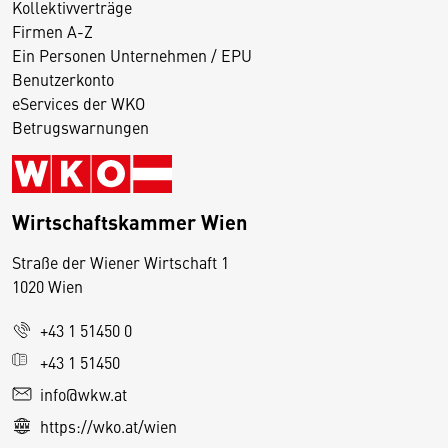
Kollektivverträge
Firmen A-Z
Ein Personen Unternehmen / EPU
Benutzerkonto
eServices der WKO
Betrugswarnungen
Wirtschaftskammer Wien
Straße der Wiener Wirtschaft 1
1020 Wien
+43 1 51450 0
D
+43 1 51450
i
info@wkw.at
e
https://wko.at/wien
s