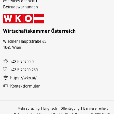
eServices der WKO
Betrugswarnungen
Wirtschaftskammer Österreich
Wiedner Hauptstraße 63
D
1045 Wien
i
e
+43 5 90900 0
s
e
+43 5 90900 250
S
https://wko.at/
e
Kontaktformular
it
e
v
Mehrsprachig
Englisch
Offenlegung
Barrierefreiheit
e