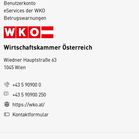
Benutzerkonto
eServices der WKO
Betrugswarnungen
Wirtschaftskammer Österreich
Wiedner Hauptstraße 63
D
1045 Wien
i
e
+43 5 90900 0
s
e
+43 5 90900 250
S
https://wko.at/
e
Kontaktformular
it
e
v