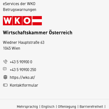
eServices der WKO
Betrugswarnungen
Wirtschaftskammer Österreich
Wiedner Hauptstraße 63
D
1045 Wien
i
e
+43 5 90900 0
s
e
+43 5 90900 250
S
https://wko.at/
e
Kontaktformular
it
e
v
Mehrsprachig
Englisch
Offenlegung
Barrierefreiheit
e