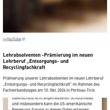
>>YouTube
Wir benötigen Ihre Zustimmung
Lehrabsolventen -Prämierung im
neuen
Hier würden wir Ihnen gerne einen externen
Lehrberuf „Entsorgungs- und
Inhalt anzeigen. Dafür benötigen wir allerdings
Recyclingfachkraft
Ihre Zustimmung, da Ihr Browser
personenbezogene technische Daten zu Geräten
Prämierung unserer Lehrabsolventen im
neuen Lehrberuf
und Nutzerverhalten mitunter mit US-
„Entsorgungs- und Recyclingfachkraft“ im Rahmen des
amerikanischen Anbietern austauscht.
Fachverbandstages am 10. Okt. 2024 in Pertisau-Tirol
Diese Daten unterliegen keinem dem EU-
Datenschutzrecht angemessenen Schutzniveau
und insbesondere kann die US-amerikanische
Regierung Zugang zu diesen Daten erlangen.