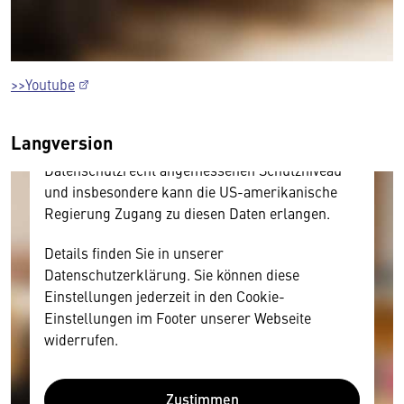
Hier würden wir Ihnen gerne einen externen
Inhalt anzeigen. Dafür benötigen wir allerdings
Ihre Zustimmung, da Ihr Browser
personenbezogene technische Daten zu Geräten
>>Youtube
und Nutzerverhalten mitunter mit US-
amerikanischen Anbietern austauscht.
Langversion
Diese Daten unterliegen keinem dem EU-
Datenschutzrecht angemessenen Schutzniveau
und insbesondere kann die US-amerikanische
Regierung Zugang zu diesen Daten erlangen.
Details finden Sie in unserer
Datenschutzerklärung. Sie können diese
Einstellungen jederzeit in den Cookie-
Einstellungen im Footer unserer Webseite
widerrufen.
Zustimmen