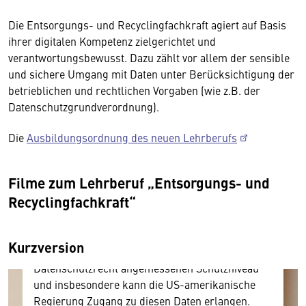
Die Entsorgungs- und Recyclingfachkraft agiert auf Basis
ihrer digitalen Kompetenz zielgerichtet und
verantwortungsbewusst. Dazu zählt vor allem der sensible
und sichere Umgang mit Daten unter Berücksichtigung der
betrieblichen und rechtlichen Vorgaben (wie z.B. der
Datenschutzgrundverordnung).
Wir benötigen Ihre Zustimmung
Die
Ausbildungsordnung des neuen Lehrberufs
Hier würden wir Ihnen gerne einen externen
Inhalt anzeigen. Dafür benötigen wir allerdings
Filme zum Lehrberuf „Entsorgungs- und
Ihre Zustimmung, da Ihr Browser
Recyclingfachkraft“
personenbezogene technische Daten zu Geräten
und Nutzerverhalten mitunter mit US-
amerikanischen Anbietern austauscht.
Kurzversion
Diese Daten unterliegen keinem dem EU-
Datenschutzrecht angemessenen Schutzniveau
und insbesondere kann die US-amerikanische
Regierung Zugang zu diesen Daten erlangen.