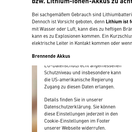
bzw. Lithium-Ionen-Akkus zu ach
Hier würden wir Ihnen gerne einen
externen Inhalt anzeigen. Dafür
Bei sachgemäßem Gebrauch sind Lithiumbatteri
benötigen wir allerdings Ihre
Dennoch ist Vorsicht geboten, denn
Lithium ist 
Zustimmung, da Ihr Browser
mit Wasser oder Luft, kann dies zu heftigen Br
personenbezogene technische Daten
kann es zu Explosionen kommen. Ein Kurzschlu
zu Geräten und Nutzerverhalten
elektrische Leiter in Kontakt kommen oder wenn
mitunter mit US-amerikanischen
Anbietern austauscht.
Brennende Akkus
Diese Daten unterliegen keinem dem
EU-Datenschutzrecht angemessenen
Schutzniveau und insbesondere kann
die US-amerikanische Regierung
Zugang zu diesen Daten erlangen.
Details finden Sie in unserer
Datenschutzerklärung. Sie können
diese Einstellungen jederzeit in den
Cookie-Einstellungen im Footer
unserer Webseite widerrufen.