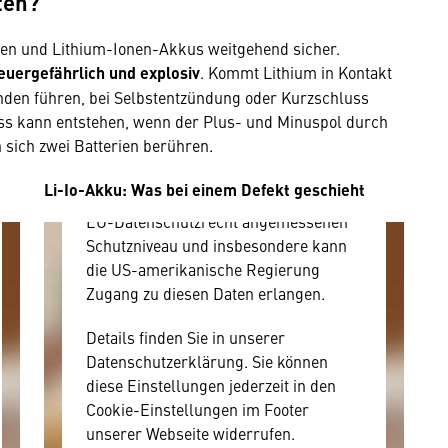
ten?
Hier würden wir Ihnen gerne einen
externen Inhalt anzeigen. Dafür
en und Lithium-Ionen-Akkus weitgehend sicher.
benötigen wir allerdings Ihre
feuergefährlich und explosiv
. Kommt Lithium in Kontakt
Zustimmung, da Ihr Browser
änden führen, bei Selbstentzündung oder Kurzschluss
personenbezogene technische Daten
ss kann entstehen, wenn der Plus- und Minuspol durch
zu Geräten und Nutzerverhalten
 sich zwei Batterien berühren.
mitunter mit US-amerikanischen
Anbietern austauscht.
Li-Io-Akku: Was bei einem Defekt geschieht
Diese Daten unterliegen keinem dem
EU-Datenschutzrecht angemessenen
Schutzniveau und insbesondere kann
die US-amerikanische Regierung
Zugang zu diesen Daten erlangen.
Details finden Sie in unserer
Datenschutzerklärung. Sie können
diese Einstellungen jederzeit in den
Cookie-Einstellungen im Footer
unserer Webseite widerrufen.