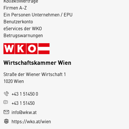
Kollektivverträge
Firmen A-Z
Ein Personen Unternehmen / EPU
Benutzerkonto
eServices der WKO
Betrugswarnungen
Wirtschaftskammer Wien
Straße der Wiener Wirtschaft 1
1020 Wien
+43 1 51450 0
D
+43 1 51450
i
info@wkw.at
e
https://wko.at/wien
s