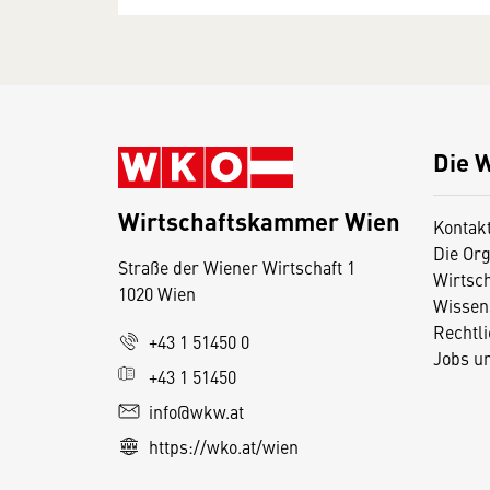
Die 
Wirtschaftskammer Wien
Kontak
Die Org
Straße der Wiener Wirtschaft 1
Wirtsc
1020 Wien
Wissen
Rechtl
D
+43 1 51450 0
Jobs u
i
+43 1 51450
e
info@wkw.at
s
https://wko.at/wien
e
S