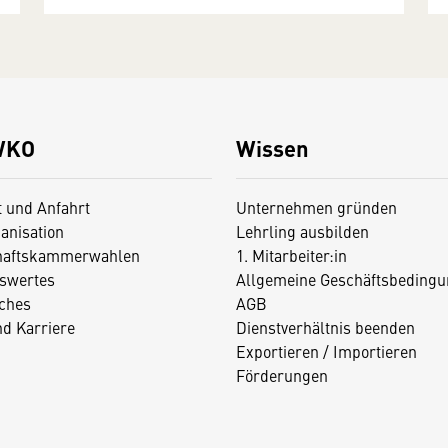
WKO
Wissen
t und Anfahrt
Unternehmen gründen
anisation
Lehrling ausbilden
haftskammerwahlen
1. Mitarbeiter:in
swertes
Allgemeine Geschäftsbedingu
iches
AGB
nd Karriere
Dienstverhältnis beenden
Exportieren / Importieren
Förderungen