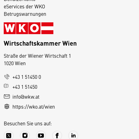
eServices der WKO
Betrugswarnungen
Wirtschaftskammer Wien
Straße der Wiener Wirtschaft 1
1020 Wien
+43 1 51450 0
D
+43 1 51450
i
info@wkw.at
e
https://wko.at/wien
s
e
Besuchen Sie uns auf:
S
e