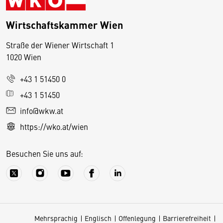
Wirtschaftskammer Wien
Straße der Wiener Wirtschaft 1
1020 Wien
+43 1 51450 0
D
+43 1 51450
i
info@wkw.at
e
https://wko.at/wien
s
e
Besuchen Sie uns auf:
S
e
it
e
v
Mehrsprachig
Englisch
Offenlegung
Barrierefreiheit