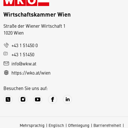
Wirtschaftskammer Wien
Straße der Wiener Wirtschaft 1
1020 Wien
+43 1 51450 0
D
+43 1 51450
i
info@wkw.at
e
https://wko.at/wien
s
e
Besuchen Sie uns auf:
S
e
it
e
v
Mehrsprachig
Englisch
Offenlegung
Barrierefreiheit