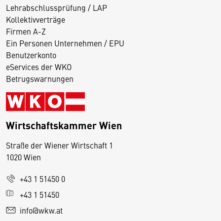
Lehrabschlussprüfung / LAP
Kollektivverträge
Firmen A-Z
Ein Personen Unternehmen / EPU
Benutzerkonto
eServices der WKO
Betrugswarnungen
Wirtschaftskammer Wien
Straße der Wiener Wirtschaft 1
1020 Wien
+43 1 51450 0
D
+43 1 51450
i
info@wkw.at
e