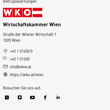
Betrugswarnungen
Wirtschaftskammer Wien
Straße der Wiener Wirtschaft 1
1020 Wien
+43 1 51450 0
D
+43 1 51450
i
info@wkw.at
e
https://wko.at/wien
s
e
Besuchen Sie uns auf:
S
e
it
e