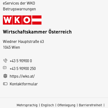
eServices der WKO
Betrugswarnungen
Wirtschaftskammer Österreich
Wiedner Hauptstraße 63
D
1045 Wien
i
e
+43 5 90900 0
s
e
+43 5 90900 250
S
https://wko.at/
e
Kontaktformular
it
e
v
Mehrsprachig
Englisch
Offenlegung
Barrierefreiheit
e