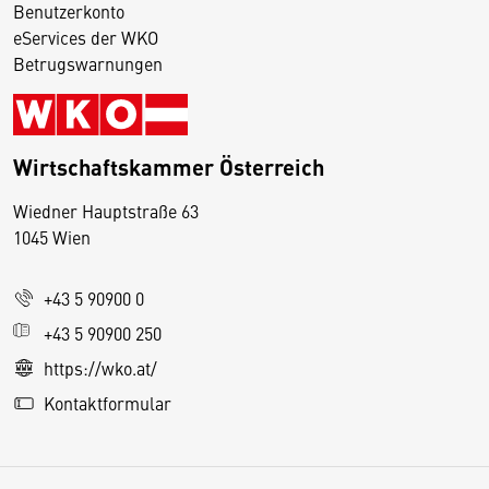
Benutzerkonto
eServices der WKO
Betrugswarnungen
Wirtschaftskammer Österreich
Wiedner Hauptstraße 63
D
1045 Wien
i
e
+43 5 90900 0
s
e
+43 5 90900 250
S
https://wko.at/
e
Kontaktformular
it
e
v