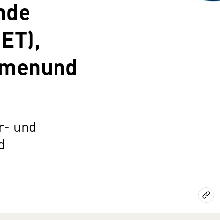
nde
ET),
hmenund
r- und
d