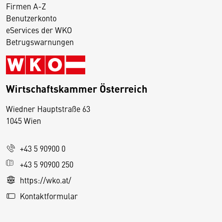
Firmen A-Z
Benutzerkonto
eServices der WKO
Betrugswarnungen
Wirtschaftskammer Österreich
Wiedner Hauptstraße 63
D
1045 Wien
i
e
+43 5 90900 0
s
e
+43 5 90900 250
S
https://wko.at/
e
Kontaktformular
it
e