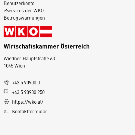
Benutzerkonto
eServices der WKO
Betrugswarnungen
Wirtschaftskammer Österreich
Wiedner Hauptstraße 63
D
1045 Wien
i
e
+43 5 90900 0
s
e
+43 5 90900 250
S
https://wko.at/
e
Kontaktformular
it
e
v