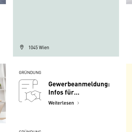
1045 Wien
GRÜNDUNG
Gewerbeanmeldung:
Infos für
Gründer:innen
Weiterlesen
GRÜNDUNG