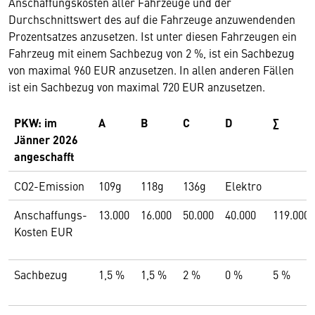
Anschaffungskosten aller Fahrzeuge und der
Durchschnittswert des auf die Fahrzeuge anzuwendenden
Prozentsatzes anzusetzen. Ist unter diesen Fahrzeugen ein
Fahrzeug mit einem Sachbezug von 2 %, ist ein Sachbezug
von maximal 960 EUR anzusetzen. In allen anderen Fällen
ist ein Sachbezug von maximal 720 EUR anzusetzen.
PKW:
im
A
B
C
D
∑
Jänner 2026
angeschafft
CO2-Emission
109g
118g
136g
Elektro
Anschaffungs-
13.000
16.000
50.000
40.000
119.000
Kosten EUR
Sachbezug
1,5 %
1,5 %
2 %
0 %
5 %