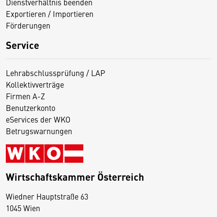
Dienstverhältnis beenden
Exportieren / Importieren
Förderungen
Service
Lehrabschlussprüfung / LAP
Kollektivverträge
Firmen A-Z
Benutzerkonto
eServices der WKO
Betrugswarnungen
Wirtschaftskammer Österreich
Wiedner Hauptstraße 63
D
1045 Wien
i