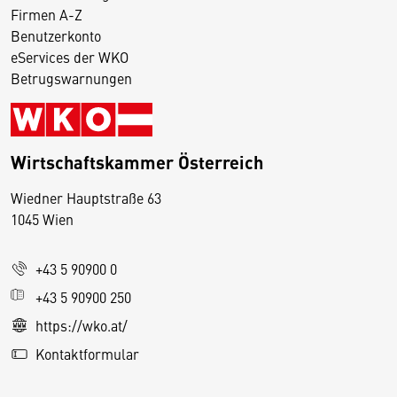
Firmen A-Z
Benutzerkonto
eServices der WKO
Betrugswarnungen
Wirtschaftskammer Österreich
Wiedner Hauptstraße 63
D
1045 Wien
i
e
+43 5 90900 0
s
e
+43 5 90900 250
S
https://wko.at/
e
Kontaktformular
it
e