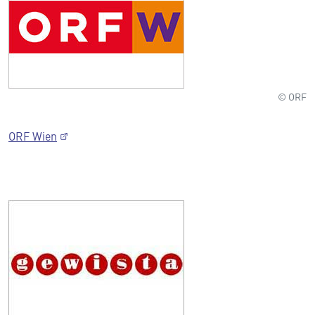
© ORF
ORF Wien