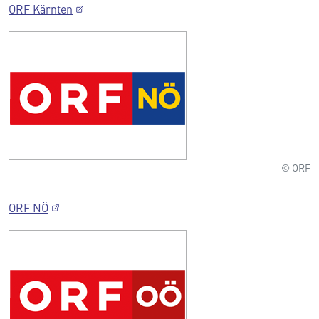
ORF Kärnten
© ORF
ORF NÖ