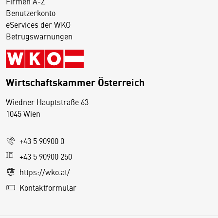
Firmen A-Z
Benutzerkonto
eServices der WKO
Betrugswarnungen
Wirtschaftskammer Österreich
Wiedner Hauptstraße 63
D
1045 Wien
i
e
+43 5 90900 0
s
e
+43 5 90900 250
S
https://wko.at/
e
Kontaktformular
it
e