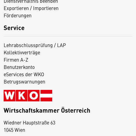
Dienstverhältnis beenden
Exportieren / Importieren
Förderungen
Service
Lehrabschlussprüfung / LAP
Kollektivverträge
Firmen A-Z
Benutzerkonto
eServices der WKO
Betrugswarnungen
Wirtschaftskammer Österreich
Wiedner Hauptstraße 63
D
1045 Wien
i