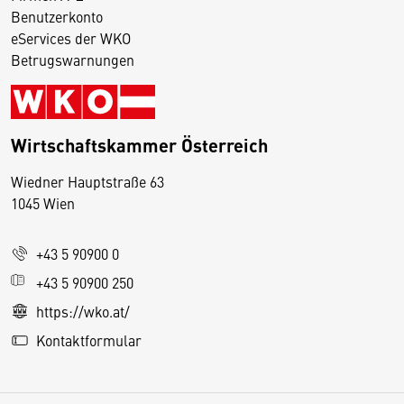
Benutzerkonto
eServices der WKO
Betrugswarnungen
Wirtschaftskammer Österreich
Wiedner Hauptstraße 63
D
1045 Wien
i
e
+43 5 90900 0
s
e
+43 5 90900 250
S
https://wko.at/
e
Kontaktformular
it
e